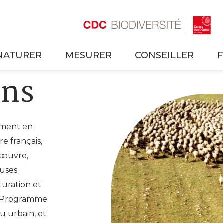
NATURER
MESURER
CONSEILLER
ons
tement en
re français,
 œuvre,
euses
turation et
on Programme
u urbain, et