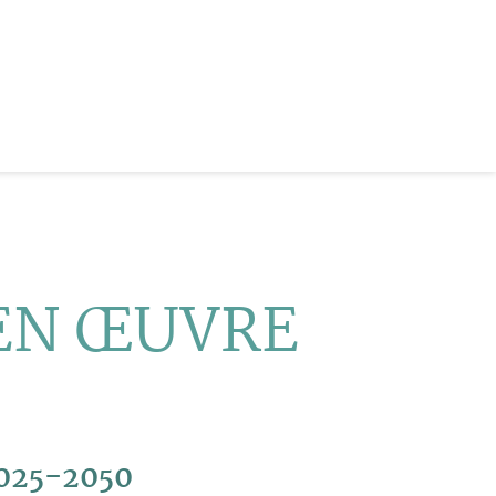
 EN
Œ
UVRE
025-2050