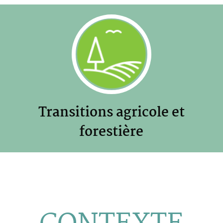
Transitions agricole et
forestière