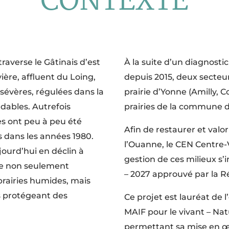
CONTEXTE
raverse le Gâtinais d’est
À la suite d’un diagnosti
ière, affluent du Loing,
depuis 2015, deux secteurs
sévères, régulées dans la
prairie d’Yonne (Amilly, 
ndables. Autrefois
prairies de la commune 
ies ont peu à peu été
Afin de restaurer et valori
 dans les années 1980.
l’Ouanne, le CEN Centre-V
ujourd’hui en déclin à
gestion de ces milieux s’
ce non seulement
– 2027 approuvé par la R
rairies humides, mais
s protégeant des
Ce projet est lauréat de l
MAIF pour le vivant – Nat
permettant sa mise en œ