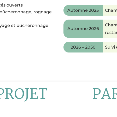
cés ouverts
Automne 2025
Chant
e, bûcheronnage, rognage
Chant
royage et bûcheronnage
Automne 2026
resta
2026 – 2050
Suivi
PROJET
PA