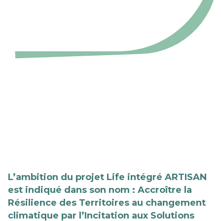
L’ambition du projet Life intégré ARTISAN
est indiqué dans son nom :
A
ccroître la
R
ésilience des
T
erritoires au changement
climatique par l’
I
ncitation aux
S
olutions