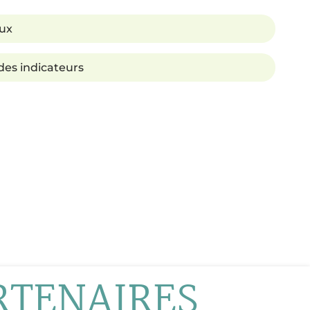
aux
 des indicateurs
RTENAIRES