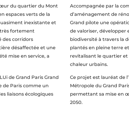
cœur du quartier du Mont
Accompagnée par la comm
en espaces verts de la
d’aménagement de rénov
uasiment inexistante et
Grand pilote une opérati
 très fortement
de valoriser, développer 
é des corridors
biodiversité à travers la
ière désaffectée et une
plantés en pleine terre e
été mise en service, a
revitalisant le quartier et
chaleur urbains.
 PLUi de Grand Paris Grand
Ce projet est lauréat de l
une de Paris comme un
Métropole du Grand Paris 
es liaisons écologiques
permettant sa mise en œ
2050.