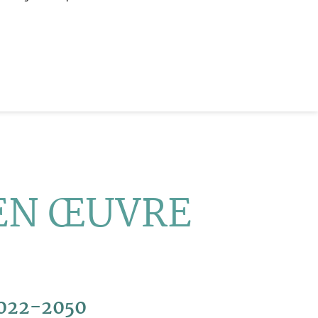
 EN
Œ
UVRE
022-2050