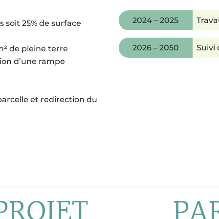
2024 – 2025
Trav
 soit 25% de surface
2026 – 2050
Suivi
² de pleine terre
ation d’une rampe
parcelle et redirection du
PROJET
PA