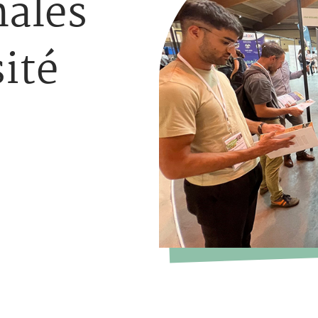
nales
sité