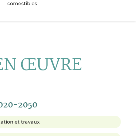
comestibles
 EN
Œ
UVRE
020-2050
ation et travaux