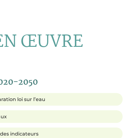
 EN
Œ
UVRE
020-2050
ation loi sur l’eau
aux
 des indicateurs